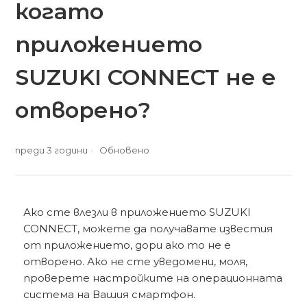
когато
приложението
SUZUKI CONNECT не е
отворено?
преди 3 години
Обновено
Ако сте влезли в приложението SUZUKI
CONNECT, можете да получавате известия
от приложението, дори ако то не е
отворено. Ако не сте уведомени, моля,
проверете настройките на операционната
система на Вашия смартфон.