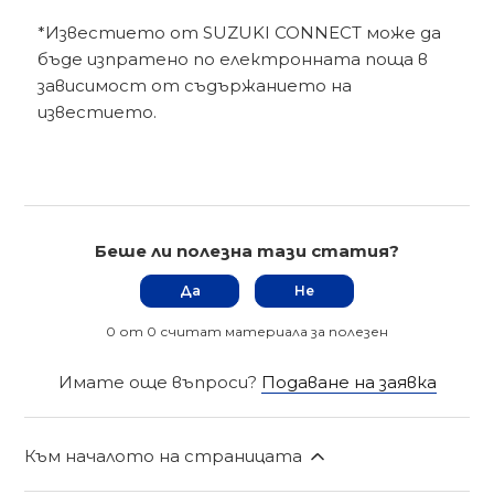
*Известието от SUZUKI CONNECT може да
бъде изпратено по електронната поща в
зависимост от съдържанието на
известието.
Беше ли полезна тази статия?
Да
Не
0 от 0 считат материала за полезен
Имате още въпроси?
Подаване на заявка
Към началото на страницата