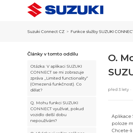
Suzuki Connect CZ
Funkce služby SUZUKI CONNEC
Články v tomto oddílu
O. M
Otázka: V aplikaci SUZUKI
SUZ
CONNECT se mi zobrazuje
zpráva „Limited functionality“
(Omezená funkčnost). Co
před 3 lety
dělat?
Q. Mohu funkci SUZUKI
CONNECT využívat, pokud
vozidlo delší dobu
Aplikace 
nepoužívám?
poloze mo
Chcete-l