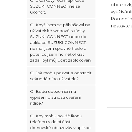
O. Ukázkový režim aplikace
obrazovky
SUZUKI CONNECT nelze
využívání
ukončit.
Pomocí ap
O. Když jsem se přihlašoval na
nastavte 
uživatelské webové stránky
SUZUKI CONNECT nebo do
aplikace SUZUKI CONNECT,
neznal jsem správné heslo a
poté, co jsem ho několikrát
zadal, byl můj účet zablokován.
O. Jak mohu pozvat a odstranit
sekundárního uživatele?
O. Budu upozorněn na
vypršení platnosti ověření
řidiče?
O. Kdy mohu použít ikonu
telefonu v dolní části
domovské obrazovky v aplikaci