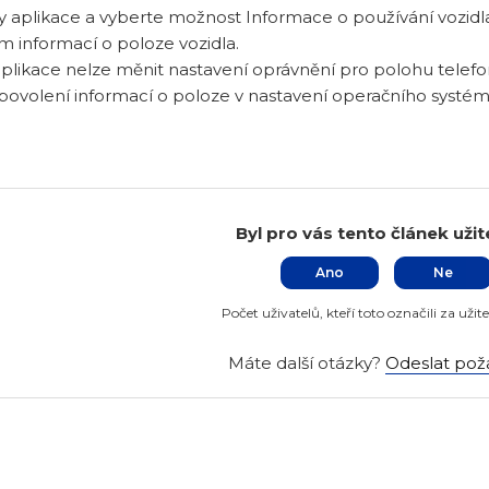
 aplikace a vyberte možnost Informace o používání vozidl
m informací o poloze vozidla.
likace nelze měnit nastavení oprávnění pro polohu telefon
povolení informací o poloze v nastavení operačního systé
Byl pro vás tento článek uži
Ano
Ne
Počet uživatelů, kteří toto označili za užit
Máte další otázky?
Odeslat pož