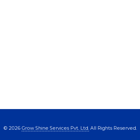
©
2026
Grow Shine Services Pvt. Ltd.
All Rights Reserved.