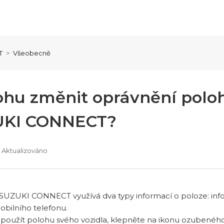
T
Všeobecně
ohu změnit oprávnění polo
UKI CONNECT?
Aktualizováno
SUZUKI CONNECT využívá dva typy informací o poloze: info
bilního telefonu.
i použít polohu svého vozidla, klepněte na ikonu ozubené