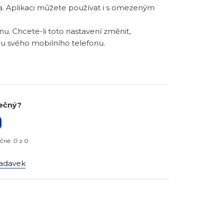
a. Aplikaci můžete používat i s omezeným
u. Chcete-li toto nastavení změnit,
mu svého mobilního telefonu.
tečný?
ečné: 0 z 0
adavek