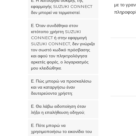
Ε. Η λειτουργία δοκιμής της
με το γραν
εφαρμογής SUZUKI CONNECT
πληροφορίε
δεν μπορεί να τερματιστεί.
Ε. Όταν συνδέθηκα στον
ιστότοπο χρήστη SUZUKI
CONNECT ή στην εφαρμογή
SUZUKI CONNECT, δεν γνώριζα
τον σωστό κωδικό πρόσβασης
και αφού τον πληκτρολόγησα
αρκετές φορές, ο λογαριασμός
μου κλειδώθηκε.
Ε. Πώς μπορώ να προσκαλέσω
και να καταργήσω έναν
δευτερεύοντα χρήστη;
Ε. Θα λάβω ειδοποίηση όταν
λήξει η επαλήθευση οδηγού;
Ε. Πότε μπορώ να
χρησιμοποιήσω το εικονίδιο του