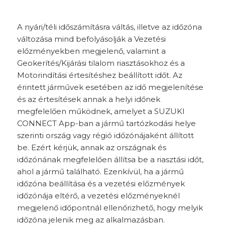
A nyári/téli időszámításra váltás, illetve az időzóna
változása mind befolyásolják a Vezetési
előzményekben megjelenő, valamint a
Geokerítés/Kijárási tilalom riasztásokhoz és a
Motorindítási értesítéshez beállított időt. Az
érintett járművek esetében az idő megjelenítése
és az értesítések annak a helyi időnek
megfelelően működnek, amelyet a SUZUKI
CONNECT App-ban a jármű tartózkodási helye
szerinti ország vagy régió időzónájaként állított
be. Ezért kérjük, annak az országnak és
időzónának megfelelően állítsa be a riasztási időt,
ahol a jármű található. Ezenkívül, ha a jármű
időzóna beállítása és a vezetési előzmények
időzónája eltérő, a vezetési előzményeknél
megjelenő időpontnál ellenőrizhető, hogy melyik
időzóna jelenik meg az alkalmazásban.