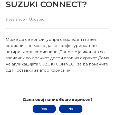
SUZUKI CONNECT?
3 years ago
Updated
Може да се конфигурира само еден главен
корисник, но може да се конфигурираат до
четири втори корисници. Допрете ја иконата со
запчаник во долниот десен агол на екранот Дома
на апликацијата SUZUKI CONNECT за да поканите
од [Поставки за втор корисник].
Дали овој напис беше корисен?
Yes
No