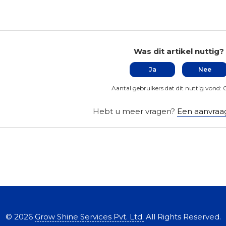
Was dit artikel nuttig?
Ja
Nee
Aantal gebruikers dat dit nuttig vond: 
Hebt u meer vragen?
Een aanvraa
©
2026
Grow Shine Services Pvt. Ltd.
All Rights Reserved.