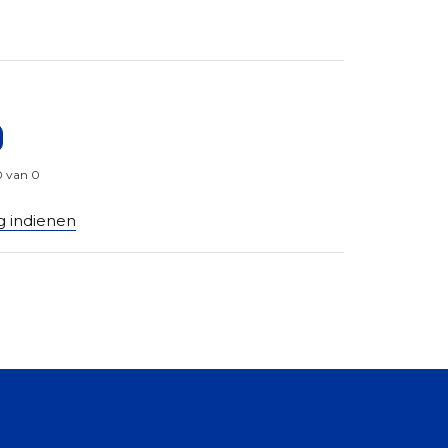
0 van 0
g indienen