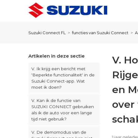
Suzuki Connect FL
functies van Suzuki Connect
A
Artikelen in deze sectie
V. H
V. Ik krijg een bericht met
Rijg
'Beperkte functionaliteit' in de
Suzuki Connect-app. Wat
en M
moet ik doen?
V. Kan ik de functie van
over 
SUZUKI CONNECT gebruiken
als ik de auto voor een lange
scha
tijd niet gebruik?
V. De demomodus van de
1 jaar gelede