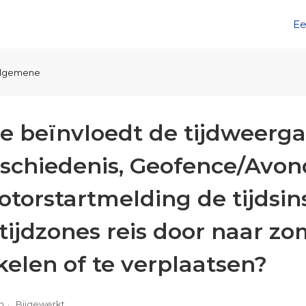
Ee
lgemene
oe beïnvloedt de tijdweerga
eschiedenis, Geofence/Avo
otorstartmelding de tijdsin
tijdzones reis door naar zo
kelen of te verplaatsen?
n
Bijgewerkt