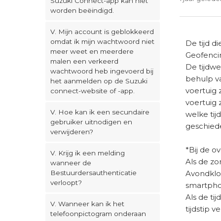
Suzuki Connect-app kan niet
worden beëindigd.
V. Mijn account is geblokkeerd
omdat ik mijn wachtwoord niet
De tijd d
meer weet en meerdere
Geofenci
malen een verkeerd
De tijdwe
wachtwoord heb ingevoerd bij
behulp va
het aanmelden op de Suzuki
voertuig 
connect-website of -app.
voertuig 
V. Hoe kan ik een secundaire
welke tij
gebruiker uitnodigen en
geschiede
verwijderen?
*Bij de o
V. Krijg ik een melding
Als de zom
wanneer de
Avondklok
Bestuurdersauthenticatie
verloopt?
smartph
Als de ti
V. Wanneer kan ik het
tijdstip 
telefoonpictogram onderaan