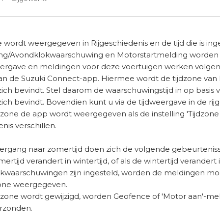
ie wordt weergegeven in Rijgeschiedenis en de tijd die is ing
ng/Avondklokwaarschuwing en Motorstartmelding worden be
ergave en meldingen voor deze voertuigen werken volgens 
n de Suzuki Connect-app. Hiermee wordt de tijdzone van h
zich bevindt. Stel daarom de waarschuwingstijd in op basis 
zich bevindt. Bovendien kunt u via de tijdweergave in de ri
dzone de app wordt weergegeven als de instelling 'Tijdzone 
nis verschillen.
vergang naar zomertijd doen zich de volgende gebeurteniss
ertijd verandert in wintertijd, of als de wintertijd verandert
waarschuwingen zijn ingesteld, worden de meldingen mogel
one weergegeven.
jdzone wordt gewijzigd, worden Geofence of 'Motor aan'-m
verzonden.