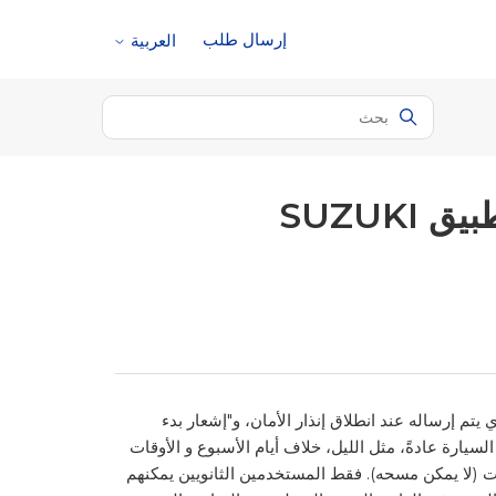
إرسال طلب
العربية
سؤال. أريد تعيين/تغيير "إشعار الأمان" لتطبيق SUZUKI
SUZU "إشعار إنذار الأمان"، والذي يتم إرساله عند انطلاق إنذار الأمان، و"إشعار بدء
يارة عادةً، مثل الليل، خلاف أيام الأسبوع و الأوقات
ت (لا يمكن مسحه). فقط المستخدمين الثانويين يمكنهم