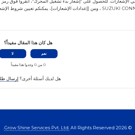
قي الإشعارات. للحصول على "إشعار بدء تشغيل المحرك"، انقروا فوق رمز ا
هل كان هذا المقال مفيداً؟
نعم
لا
0 من 0 وجدوا هذا مفيداً
هل لديك أسئلة أخرى؟
إرسال طل
Grow Shine Services Pvt. Ltd.
All Rights Reserved.
2026
©