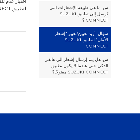
اختيار عدم تل
س. ما هي طبيعة الإشعارات التي
لتطبيق SUZUKI CONNECT ، ومن [إعدادات الإشعارات]، يمكنكم تعيين شروط الإشعارات.
تُرسل إلى تطبيق SUZUKI
CONNECT ؟
سؤال. أريد تعيين/تغيير "إشعار
الأمان" لتطبيق SUZUKI
CONNECT.
س. هل يتم إرسال إشعار الي هاتفي
الذكي حتى عندما لا يكون تطبيق
SUZUKI CONNECT مفتوحًا؟