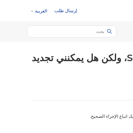
إرسال طلب
العربية
سؤال. لقد قمت بإلغاء Suzuki Connect، ولكن هل يمكنني تجديد