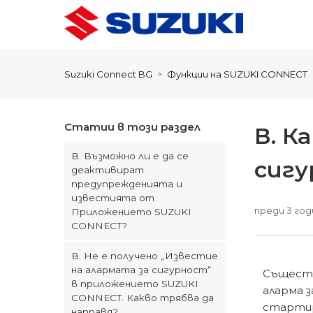
Suzuki Connect BG
Функции на SUZUKI CONNECT
Статии в този раздел
В. К
В. Възможно ли е да се
сигу
деактивират
предупрежденията и
известията от
преди 3 год
Приложението SUZUKI
CONNECT?
В. Не е получено „Известие
на алармата за сигурност“
Съществ
в приложението SUZUKI
аларма з
CONNECT. Какво трябва да
стартир
направя?