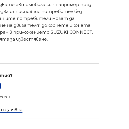
звате автомобила си - например през
олзва от основния потребител без
пенните потребители могат да
не на двигателя“ докоснете иконата,
 екран в приложението SUZUKI CONNECT,
ята за известяване.
атия?
лезен
на заявка