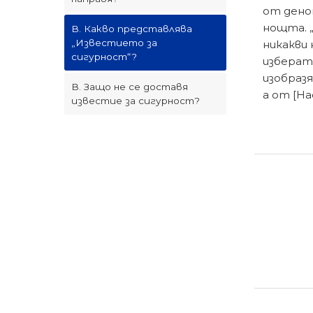
от дено
нощта. 
В. Какво представлява
„Известието за
никакви
сигурност“?
изберат
изобразя
В. Защо не се доставя
а от [Н
известие за сигурност?