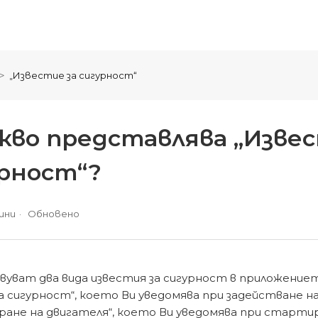
„Известие за сигурност“
акво представлява „Изве
рност“?
ини
Обновено
уват два вида известия за сигурност в приложение
а сигурност“, което Ви уведомява при задействане на
ане на двигателя“, което Ви уведомява при стартир