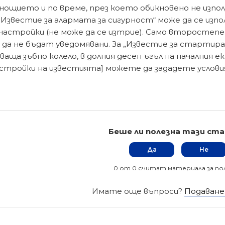
нощието и по време, през което обикновено не изпол
„Известие за алармата за сигурност“ може да се изп
 настройки (не може да се изтрие). Само второсте
 да не бъдат уведомявани. За „Известие за стартира
ваща зъбно колело, в долния десен ъгъл на началния
астройки на известията] можете да зададете услови
Беше ли полезна тази ст
Да
Не
0 от 0 считат материала за по
Имате още въпроси?
Подаване 