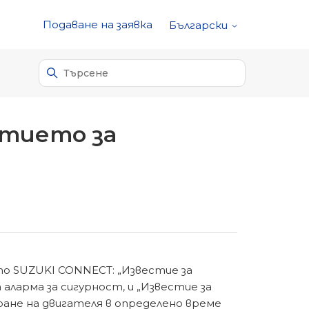
Подаване на заявка
Български
стието за
то SUZUKI CONNECT: „Известие за
 аларма за сигурност, и „Известие за
ане на двигателя в определено време