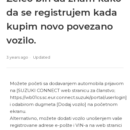
da se registrujem kada
kupim novo povezano
vozilo.
3 years ago
Updated
Možete početi sa dodavanjem automobila prijavom
na [SUZUKI CONNECT web stranicu za članstvo;
https://wb01cs.sc.eur.connect.suzuki/portal/userlogin]
i odabirom dugmeta [Dodaj vozilo] na početnom
ekranu.
Alternativno, možete dodati vozilo unošenjem vaše
registrovane adrese e-pošte i VIN-a na web stranici