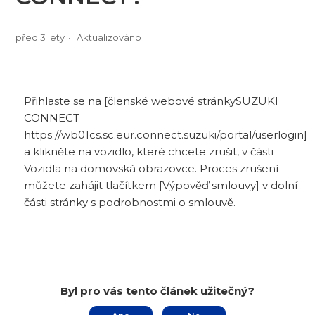
před 3 lety
Aktualizováno
Přihlaste se na [členské webové stránkySUZUKI
CONNECT
https://wb01cs.sc.eur.connect.suzuki/portal/userlogin]
a klikněte na vozidlo, které chcete zrušit, v části
Vozidla na domovská obrazovce. Proces zrušení
můžete zahájit tlačítkem [Výpověď smlouvy] v dolní
části stránky s podrobnostmi o smlouvě.
Byl pro vás tento článek užitečný?