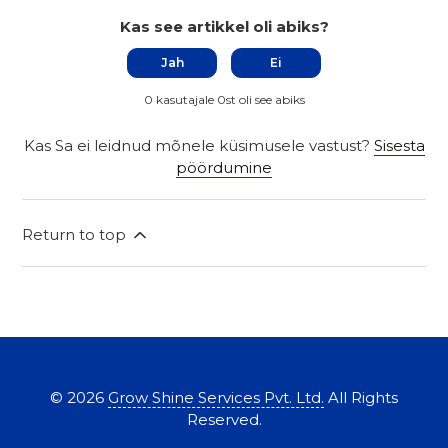
Kas see artikkel oli abiks?
Jah
Ei
0 kasutajale 0st oli see abiks
Kas Sa ei leidnud mõnele küsimusele vastust?
Sisesta
pöördumine
Return to top
©
2026
Grow Shine Services Pvt. Ltd.
All Rights
Reserved.