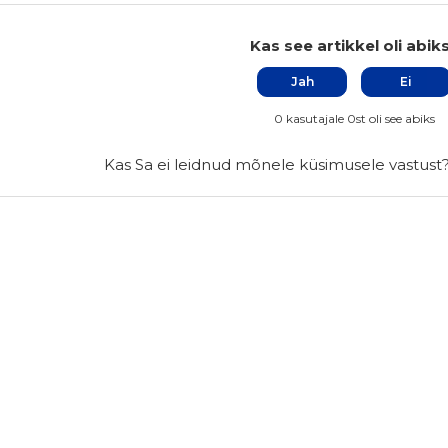
Kas see artikkel oli abik
Jah
Ei
0 kasutajale 0st oli see abiks
Kas Sa ei leidnud mõnele küsimusele vastust