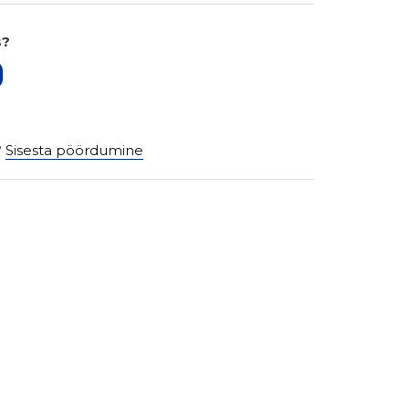
s?
?
Sisesta pöördumine