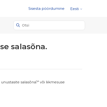
Sisesta pöördumine
Eesti
se salasõna.
ustasite salasõna?" või liikmesuse