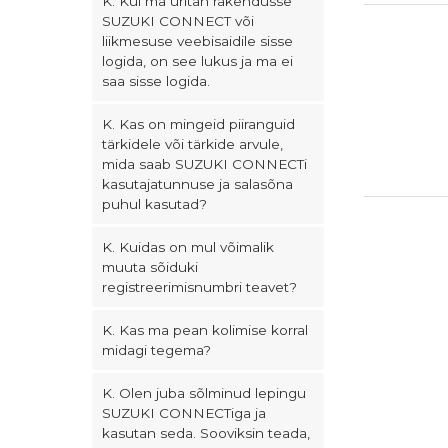
K. Kui ma üritan rakendusse
SUZUKI CONNECT või
liikmesuse veebisaidile sisse
logida, on see lukus ja ma ei
saa sisse logida.
K. Kas on mingeid piiranguid
tärkidele või tärkide arvule,
mida saab SUZUKI CONNECTi
kasutajatunnuse ja salasõna
puhul kasutad?
K. Kuidas on mul võimalik
muuta sõiduki
registreerimisnumbri teavet?
K. Kas ma pean kolimise korral
midagi tegema?
K. Olen juba sõlminud lepingu
SUZUKI CONNECTiga ja
kasutan seda. Sooviksin teada,