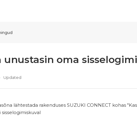
mingud
a unustasin oma sisselogimi
Updated
asõna lähtestada rakenduses SUZUKI CONNECT kohas "Kas un
i sisselogimiskuval