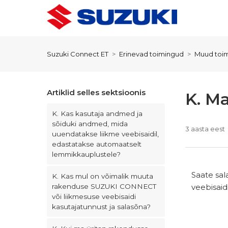
Suzuki Connect ET
Erinevad toimingud
Muud toi
Artiklid selles sektsioonis
K. M
K. Kas kasutaja andmed ja
sõiduki andmed, mida
3 aasta eest
uuendatakse liikme veebisaidil,
edastatakse automaatselt
lemmikkauplustele?
Saate sal
K. Kas mul on võimalik muuta
veebisaid
rakenduse SUZUKI CONNECT
või liikmesuse veebisaidi
kasutajatunnust ja salasõna?