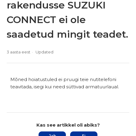
rakendusse SUZUKI
CONNECT ei ole
saadetud mingit teadet.
3 aasta eest
Updated
Mõned hoiatustuled ei pruugi teie nutitelefoni
teavitada, isegi kui need süttivad armatuurlaual.
Kas see artikkel oli abiks?
Jah
Ei