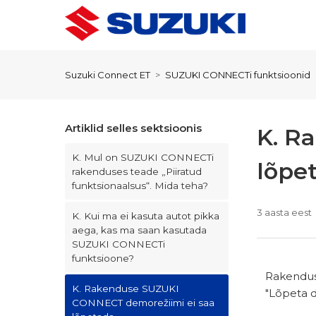
Suzuki Connect ET
SUZUKI CONNECTi funktsioonid
Artiklid selles sektsioonis
K. R
K. Mul on SUZUKI CONNECTi
lõpe
rakenduses teade „Piiratud
funktsionaalsus“. Mida teha?
3 aasta eest
K. Kui ma ei kasuta autot pikka
aega, kas ma saan kasutada
SUZUKI CONNECTi
funktsioone?
Rakendus
K. Rakenduse SUZUKI
"Lõpeta 
CONNECT demorežiimi ei saa