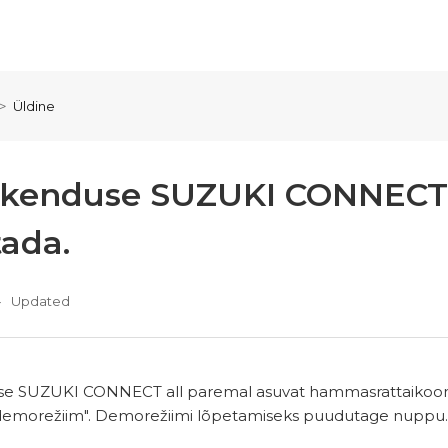
Üldine
akenduse SUZUKI CONNECT 
tada.
Updated
e SUZUKI CONNECT all paremal asuvat hammasrattaikooni 
demorežiim". Demorežiimi lõpetamiseks puudutage nuppu.