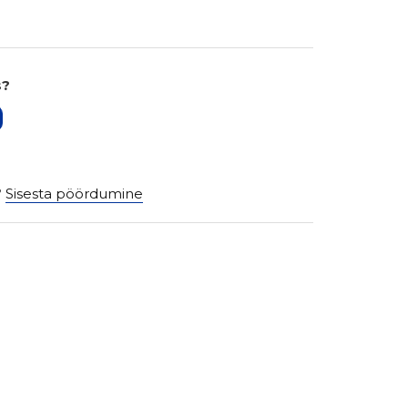
s?
?
Sisesta pöördumine