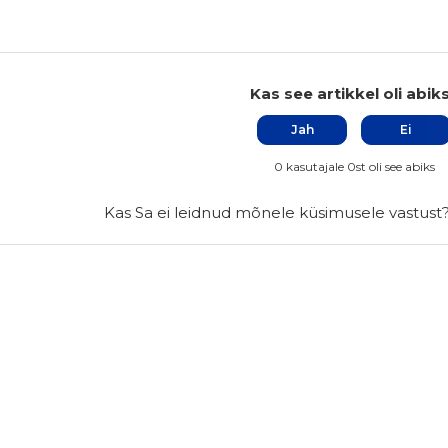
Kas see artikkel oli abik
Jah
Ei
0 kasutajale 0st oli see abiks
Kas Sa ei leidnud mõnele küsimusele vastust