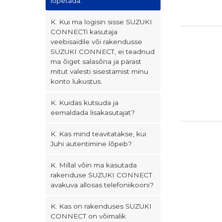
lõpetada.
K. Kui ma logisin sisse SUZUKI
CONNECTi kasutaja
veebisaidile või rakendusse
SUZUKI CONNECT, ei teadnud
ma õiget salasõna ja pärast
mitut valesti sisestamist minu
konto lukustus.
K. Kuidas kutsuda ja
eemaldada lisakasutajat?
K. Kas mind teavitatakse, kui
Juhi autentimine lõpeb?
K. Millal võin ma kasutada
rakenduse SUZUKI CONNECT
avakuva allosas telefoniikooni?
K. Kas on rakenduses SUZUKI
CONNECT on võimalik