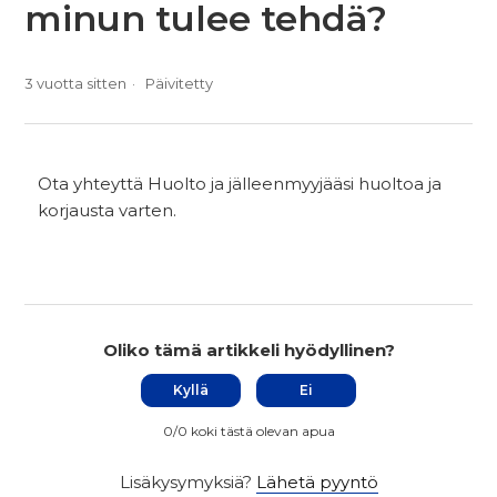
minun tulee tehdä?
3 vuotta sitten
Päivitetty
Ota yhteyttä Huolto ja jälleenmyyjääsi huoltoa ja
korjausta varten.
Oliko tämä artikkeli hyödyllinen?
Kyllä
Ei
0/0 koki tästä olevan apua
Lisäkysymyksiä?
Lähetä pyyntö