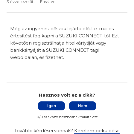
3 évvel ezelőtt
Frissítve
Még az ingyenes időszak lejárta előtt e-mailes
értesítést fog kapni a SUZUKI CONNECT-től. Ezt
követően regisztrálhatja hitelkártyáját vagy
bankkártyáját a SUZUKI CONNECT tagi
weboldalán, és fizethet.
Hasznos volt ez a cikk?
Igen
Nem
0/0 szavazó hasznosnak találta ezt
További kérdései vannak?
Kérelem beküldése