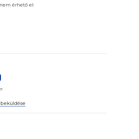
 nem érhető el:
?
zt
 beküldése