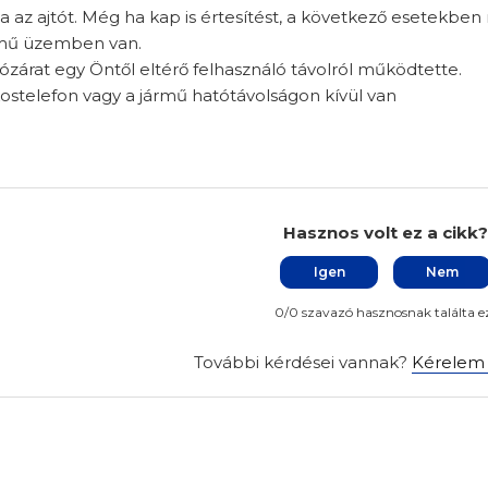
a az ajtót. Még ha kap is értesítést, a következő esetekben
ű üzemben van.
árat egy Öntől eltérő felhasználó távolról működtette.
telefon vagy a jármű hatótávolságon kívül van
Hasznos volt ez a cikk
Igen
Nem
0/0 szavazó hasznosnak találta e
További kérdései vannak?
Kérelem