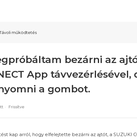
Távoli működtetés
egpróbáltam bezárni az ajt
ECT App távvezérlésével,
yomni a gombot.
tt
Frissítve
tést kap arról, hogy elfelejtette bezárni az ajtót, a SUZUK