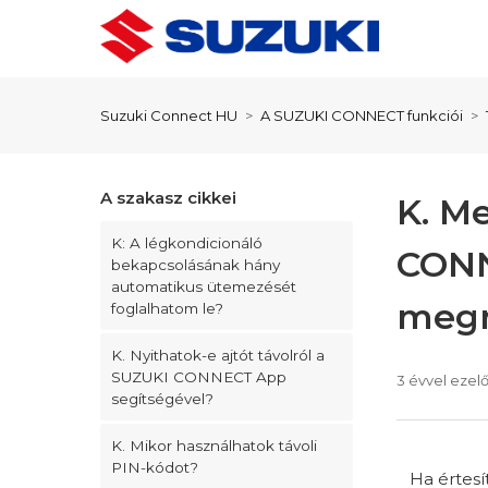
Suzuki Connect HU
A SUZUKI CONNECT funkciói
A szakasz cikkei
K. M
K: A légkondicionáló
CONN
bekapcsolásának hány
automatikus ütemezését
megn
foglalhatom le?
K. Nyithatok-e ajtót távolról a
SUZUKI CONNECT App
3 évvel ezelő
segítségével?
K. Mikor használhatok távoli
PIN-kódot?
Ha értesí