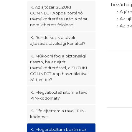
bezárhatj
K. Az ajtózár SUZUKI
・A járm
CONNECT Apppal történő
・Az ajtóz
távműködtetése után a zárat
nem lehetett feloldani.
・Az okos
K. Rendelkezik a távoli
ajtózárás távolsági korláttal?
K. Működni fog a biztonsági
riasztó, ha az ajtót
távműködtetéssel, a SUZUKI
CONNECT App használatával
zártam be?
K. Megváltoztathatom a távoli
PIN-kódomat?
K. Elfelejtettem a távoli PIN-
kódomat.
K. Megpróbáltam bezárni az