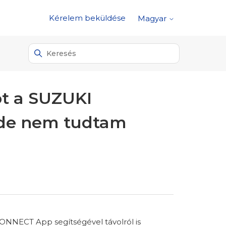
Kérelem beküldése
Magyar
ót a SUZUKI
 de nem tudtam
I CONNECT App segítségével távolról is