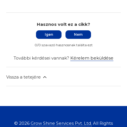
Hasznos volt ez a cikk?
Igen
Nem
0/0 szavazó hasznosnak találta ezt
További kérdései vannak?
Kérelem beküldése
Vissza a tetejére
©
2026
Grow Shine Services Pvt. Ltd.
All Rights