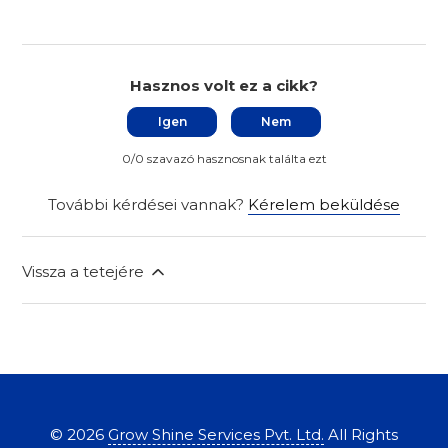
Hasznos volt ez a cikk?
Igen
Nem
0/0 szavazó hasznosnak találta ezt
További kérdései vannak?
Kérelem beküldése
Vissza a tetejére
©
2026
Grow Shine Services Pvt. Ltd.
All Rights