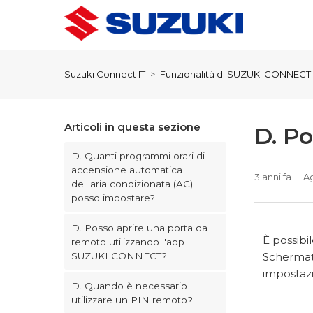
Suzuki Connect IT
Funzionalità di SUZUKI CONNECT
Articoli in questa sezione
D. P
D. Quanti programmi orari di
accensione automatica
3 anni fa
A
dell'aria condizionata (AC)
posso impostare?
D. Posso aprire una porta da
È possibi
remoto utilizzando l'app
Schermat
SUZUKI CONNECT?
impostazi
D. Quando è necessario
utilizzare un PIN remoto?