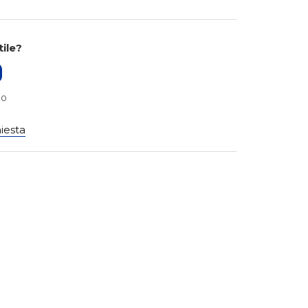
tile?
 0
hiesta