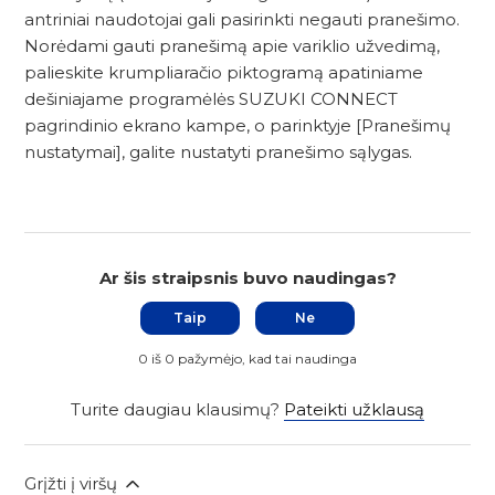
antriniai naudotojai gali pasirinkti negauti pranešimo.
Norėdami gauti pranešimą apie variklio užvedimą,
palieskite krumpliaračio piktogramą apatiniame
dešiniajame programėlės SUZUKI CONNECT
pagrindinio ekrano kampe, o parinktyje [Pranešimų
nustatymai], galite nustatyti pranešimo sąlygas.
Ar šis straipsnis buvo naudingas?
Taip
Ne
0 iš 0 pažymėjo, kad tai naudinga
Turite daugiau klausimų?
Pateikti užklausą
Grįžti į viršų