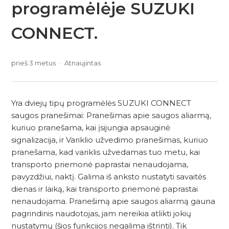
programėlėje SUZUKI
CONNECT.
prieš 3 metus
Atnaujintas
Yra dviejų tipų programėlės SUZUKI CONNECT
saugos pranešimai: Pranešimas apie saugos aliarmą,
kuriuo pranešama, kai įsijungia apsauginė
signalizacija, ir Variklio užvedimo pranešimas, kuriuo
pranešama, kad variklis užvedamas tuo metu, kai
transporto priemonė paprastai nenaudojama,
pavyzdžiui, naktį. Galima iš anksto nustatyti savaitės
dienas ir laiką, kai transporto priemonė paprastai
nenaudojama. Pranešimą apie saugos aliarmą gauna
pagrindinis naudotojas, jam nereikia atlikti jokių
nustatymų (šios funkcijos negalima ištrinti). Tik