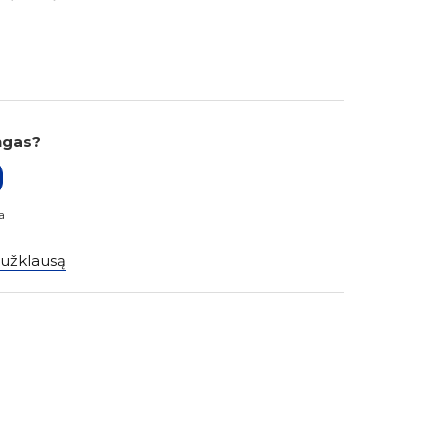
ngas?
a
 užklausą