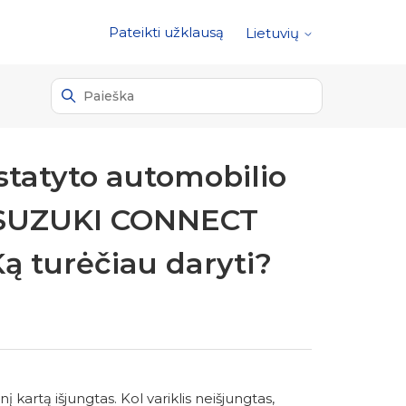
Pateikti užklausą
Lietuvių
astatyto automobilio
je SUZUKI CONNECT
Ką turėčiau daryti?
į kartą išjungtas. Kol variklis neišjungtas,