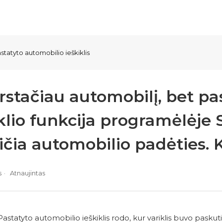
statyto automobilio ieškiklis
rstačiau automobilį, bet p
iklio funkcija programėlė
čia automobilio padėties. 
s
Atnaujintas
astatyto automobilio ieškiklis rodo, kur variklis buvo paskutin