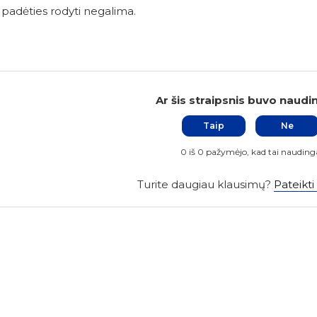
 padėties rodyti negalima.
Ar šis straipsnis buvo naudi
Taip
Ne
0 iš 0 pažymėjo, kad tai nauding
Turite daugiau klausimų?
Pateikti