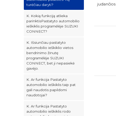
judančios
turėčiau daryti?
K. Kokią funkciją atlieka
parinktisPastatyto automobilio
ieškiklis programėlėje SUZUKI
CONNECT?
K. Išsiunčiau pastatyto
automobilio ieškiklio vietos
bendrinimo žinutę
programėlėje SUZUKI
CONNECT, bet ji nepasiekė
gavėjo.
K. Ar funkcija Pastatyto
automobilio ieškiklis taip pat
gali naudotis papildomi
naudotojai?
K. Ar funkcija Pastatyto
automobilio ieškiklis rodo