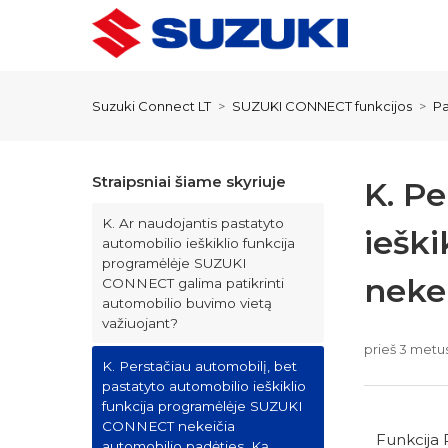
Suzuki Connect LT
SUZUKI CONNECT funkcijos
Pa
Straipsniai šiame skyriuje
K. Pe
K. Ar naudojantis pastatyto
iešk
automobilio ieškiklio funkcija
programėlėje SUZUKI
nekei
CONNECT galima patikrinti
automobilio buvimo vietą
važiuojant?
prieš 3 metu
K. Perstačiau automobilį, bet
pastatyto automobilio ieškiklio
funkcija programėlėje SUZUKI
CONNECT nekeičia
Funkcija P
automobilio padėties. Ką