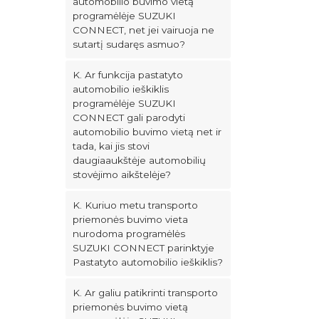
automobilio buvimo vietą
programėlėje SUZUKI
CONNECT, net jei vairuoja ne
sutartį sudaręs asmuo?
K. Ar funkcija pastatyto
automobilio ieškiklis
programėlėje SUZUKI
CONNECT gali parodyti
automobilio buvimo vietą net ir
tada, kai jis stovi
daugiaaukštėje automobilių
stovėjimo aikštelėje?
K. Kuriuo metu transporto
priemonės buvimo vieta
nurodoma programėlės
SUZUKI CONNECT parinktyje
Pastatyto automobilio ieškiklis?
K. Ar galiu patikrinti transporto
priemonės buvimo vietą