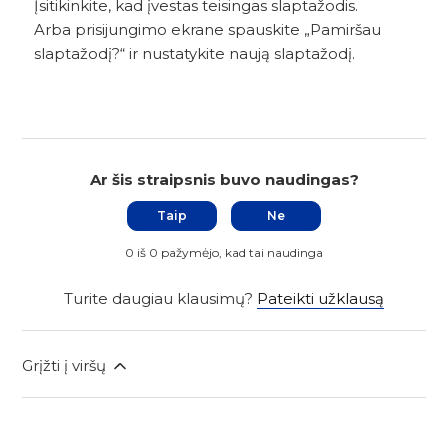
Įsitikinkite, kad įvestas teisingas slaptažodis.
Arba prisijungimo ekrane spauskite „Pamiršau
slaptažodį?“ ir nustatykite naują slaptažodį.
Ar šis straipsnis buvo naudingas?
Taip
Ne
0 iš 0 pažymėjo, kad tai naudinga
Turite daugiau klausimų?
Pateikti užklausą
Grįžti į viršų