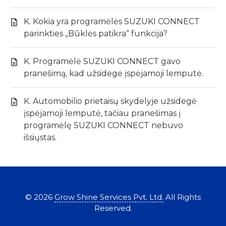
K. Kokia yra programėlės SUZUKI CONNECT
parinkties „Būklės patikra“ funkcija?
K. Programėlė SUZUKI CONNECT gavo
pranešimą, kad užsidegė įspėjamoji lemputė.
K. Automobilio prietaisų skydelyje užsidegė
įspėjamoji lemputė, tačiau pranešimas į
programėlę SUZUKI CONNECT nebuvo
išsiųstas.
©
2026
Grow Shine Services Pvt. Ltd.
All Rights
Reserved.