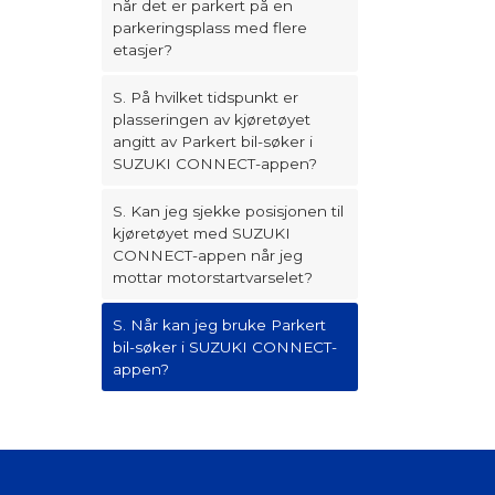
når det er parkert på en
parkeringsplass med flere
etasjer?
S. På hvilket tidspunkt er
plasseringen av kjøretøyet
angitt av Parkert bil-søker i
SUZUKI CONNECT-appen?
S. Kan jeg sjekke posisjonen til
kjøretøyet med SUZUKI
CONNECT-appen når jeg
mottar motorstartvarselet?
S. Når kan jeg bruke Parkert
bil-søker i SUZUKI CONNECT-
appen?