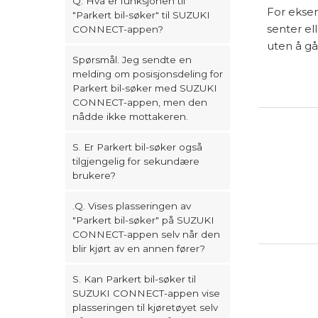
Q. Hva er funksjonen til
For eksem
"Parkert bil-søker" til SUZUKI
senter ell
CONNECT-appen?
uten å gå 
Spørsmål. Jeg sendte en
melding om posisjonsdeling for
Parkert bil-søker med SUZUKI
CONNECT-appen, men den
nådde ikke mottakeren.
S. Er Parkert bil-søker også
tilgjengelig for sekundære
brukere?
.Q. Vises plasseringen av
"Parkert bil-søker" på SUZUKI
CONNECT-appen selv når den
blir kjørt av en annen fører?
S. Kan Parkert bil-søker til
SUZUKI CONNECT-appen vise
plasseringen til kjøretøyet selv