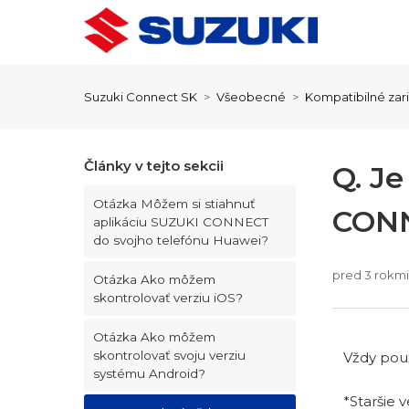
Suzuki Connect SK
Všeobecné
Kompatibilné zar
Články v tejto sekcii
Q. J
Otázka Môžem si stiahnuť
CON
aplikáciu SUZUKI CONNECT
do svojho telefónu Huawei?
pred 3 rokmi
Otázka Ako môžem
skontrolovať verziu iOS?
Otázka Ako môžem
skontrolovať svoju verziu
Vždy použ
systému Android?
*Staršie 