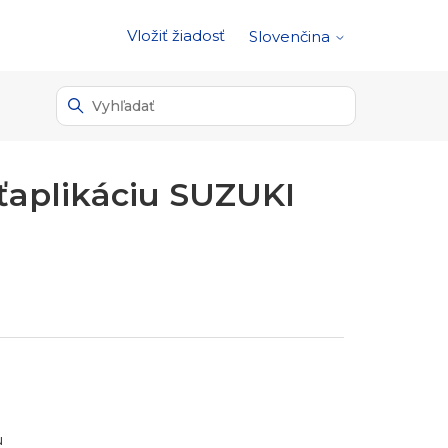
Vložiť žiadosť
Slovenčina
aťaplikáciu SUZUKI
u