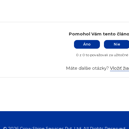
Pomohol Vám tento člán
Áno
Nie
0 z 0 to považovali za užitočné
Máte ďalšie otázky?
Vložiť ži
©
2026
Grow Shine Services Pvt. Ltd.
All Rights Reserved.