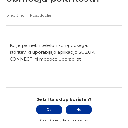
pred 3 leti
Posodobljen
Ko je pametni telefon zunaj dosega,
storitev, ki uporabljajo aplikacijo SUZUKI
CONNECT, ni mogoče uporabljati.
Je bil ta sklop koristen?
Da
Ne
0 od 0 meni, da je to koristno