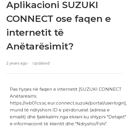
Aplikacioni SUZUKI
CONNECT ose faqen e
internetit të
Anëtarësimit?
2 years ago
Updated
Pas hyrjes në faqen e internetit [SUZUKI CONNECT
Anëtarësimi;
https://wb01cs.sc.eur.connect.suzuki/portal/userlogin],
mund të ndryshoni ID e përdoruesit (adresa e
emailit) dhe fjalëkalimi nga ekrani ku shtypni "Detajet"
e informacionit të klientit dhe "Ndrysho/Fshi".