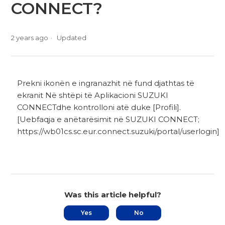
CONNECT?
2 years ago
Updated
Prekni ikonën e ingranazhit në fund djathtas të
ekranit Në shtëpi të Aplikacioni SUZUKI
CONNECTdhe kontrolloni atë duke [Profili].
[Uebfaqja e anëtarësimit në SUZUKI CONNECT;
https://wb01cs.sc.eur.connect.suzuki/portal/userlogin]
Was this article helpful?
Yes
No