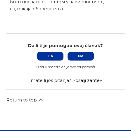
бити послато е-поштом у зависности од
садржаја обавештења.
Da li ti je pomogao ovaj članak?
Da
Ne
0 od 0 smatra da je ovo od pomoći
Imate li još pitanja?
Pošalji zahtev
Return to top