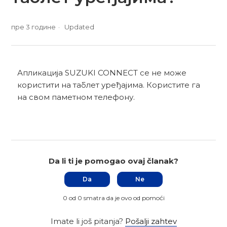
пре 3 године
Updated
Апликација SUZUKI CONNECT се не може
користити на таблет уређајима. Користите га
на свом паметном телефону.
Da li ti je pomogao ovaj članak?
Da
Ne
0 od 0 smatra da je ovo od pomoći
Imate li još pitanja?
Pošalji zahtev