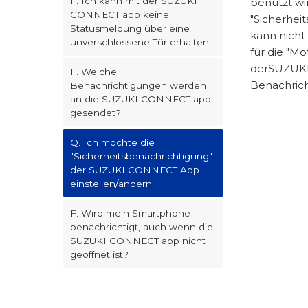
F. Ich kann mit der SUZUKI
benutzt wi
CONNECT app keine
"Sicherhei
Statusmeldung über eine
kann nicht
unverschlossene Tür erhalten.
für die "M
derSUZUKI 
F. Welche
Benachrich
Benachrichtigungen werden
an die SUZUKI CONNECT app
gesendet?
Q. Ich möchte die
"Sicherheitsbenachrichtigung"
der SUZUKI CONNECT App
einstellen/ändern.
F. Wird mein Smartphone
benachrichtigt, auch wenn die
SUZUKI CONNECT app nicht
geöffnet ist?