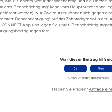
rd, wie z.B. nachts, wofür der Wochentag und die Uhrzeit im
tsalarm-Benachrichtigung" kann vom Hauptnutzer ohne jeg
 gelöscht werden). Nur Zweitnutzer können sich gegen ein
otorstart-Benachrichtigung" auf das Zahnradsymbol in der u
CONNECT App und legen Sie unter [Benachrichtigungsein
tigungsbedingungen fest.
War dieser Beitrag hilfrei
Ja
Nein
0 von 0 fanden dies hilfreich
Haben Sie Fragen?
Anfrage ein