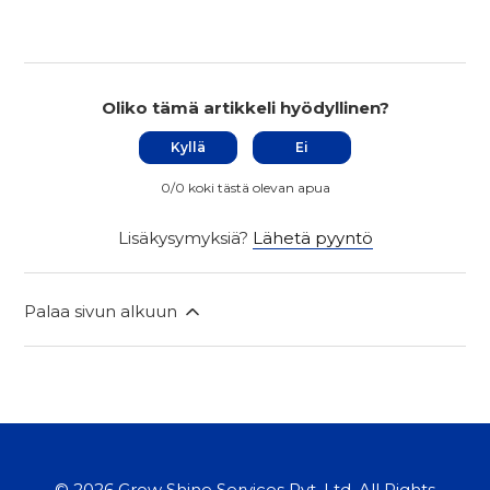
Oliko tämä artikkeli hyödyllinen?
Kyllä
Ei
0/0 koki tästä olevan apua
Lisäkysymyksiä?
Lähetä pyyntö
Palaa sivun alkuun
©
2026
Grow Shine Services Pvt. Ltd.
All Rights