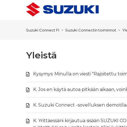
Suzuki Connect FI
Suzuki Connectin toiminnot
Yl
Yleistä
Kysymys: Minulla on viesti "Rajoitettu t
K. Jos en käytä autoa pitkään aikaan, voi
K. Suzuki Connect -sovelluksen demotilaa 
K. Yrittäessäni kirjautua sisään SUZUKI 