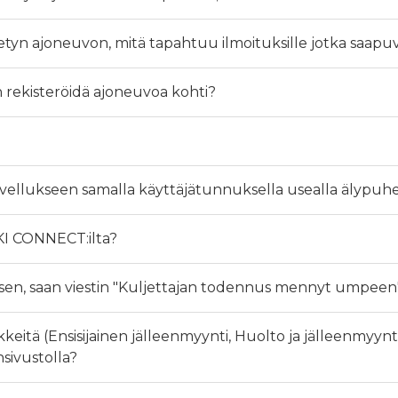
tetyn ajoneuvon, mitä tapahtuu ilmoituksille jotka sa
 rekisteröidä ajoneuvoa kohti?
ellukseen samalla käyttäjätunnuksella usealla älypuhel
UKI CONNECT:ilta?
n, saan viestin "Kuljettajan todennus mennyt umpeen"
kkeitä (Ensisijainen jälleenmyynti, Huolto ja jälleenmy
sivustolla?