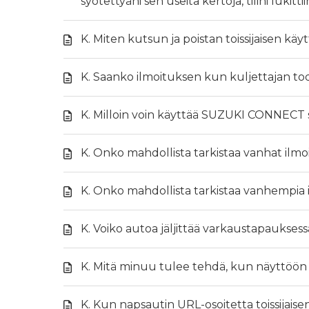
syötettyäni sen useita kertoja, tilini lukittii
K. Miten kutsun ja poistan toissijaisen käy
K. Saanko ilmoituksen kun kuljettajan t
K. Milloin voin käyttää SUZUKI CONNECT 
K. Onko mahdollista tarkistaa vanhat il
K. Onko mahdollista tarkistaa vanhempi
K. Voiko autoa jäljittää varkaustapauksess
K. Mitä minuu tulee tehdä, kun näyttöö
K. Kun napsautin URL-osoitetta toissijais