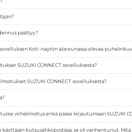
n.
ttäjän?
odennus päättyy?
sovelluksen Koti -näytön alareunassa olevaa puhelinku
moitukset SUZUKI CONNECT sovelluksesta?
a ilmoitukset SUZUKI CONNECT sovelluksesta?
a?
n tulee virheilmoitus enkä pääse kirjautumaan SUZUKI
en käyttäjän kutsusähköpostissa, se oli vanhentunut. Mitä