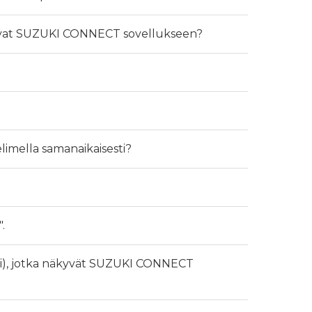
apuvat SUZUKI CONNECT sovellukseen?
imella samanaikaisesti?
.
ynti), jotka näkyvät SUZUKI CONNECT