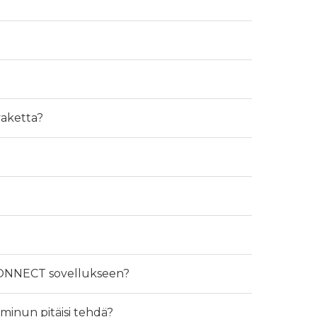
vaketta?
 CONNECT sovellukseen?
 minun pitäisi tehdä?