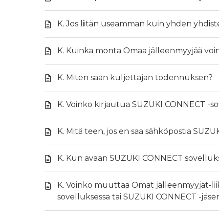
K. Jos liitän useamman kuin yhden yhdis
K. Kuinka monta Omaa jälleenmyyjää voin
K. Miten saan kuljettajan todennuksen?
K. Voinko kirjautua SUZUKI CONNECT -sov
K. Mitä teen, jos en saa sähköpostia SUZ
K. Kun avaan SUZUKI CONNECT sovellukse
K. Voinko muuttaa Omat jälleenmyyjät-lii
sovelluksessa tai SUZUKI CONNECT -jäsen