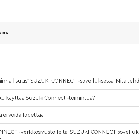
eistä
oiminnallisuus" SUZUKI CONNECT -sovelluksessa. Mitä teh
nko käyttää Suzuki Connect -toimintoa?
ei voida lopettaa.
CONNECT -verkkosivustolle tai SUZUKI CONNECT sovellukse