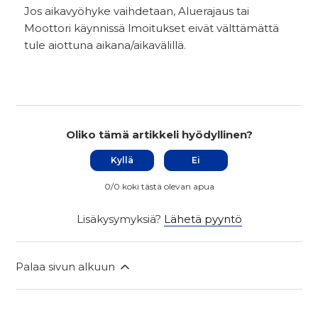
Jos aikavyöhyke vaihdetaan, Aluerajaus tai
Moottori käynnissä lmoitukset eivät välttämättä
tule aiottuna aikana/aikavälillä.
Oliko tämä artikkeli hyödyllinen?
Kyllä
Ei
0/0 koki tästä olevan apua
Lisäkysymyksiä?
Lähetä pyyntö
Palaa sivun alkuun