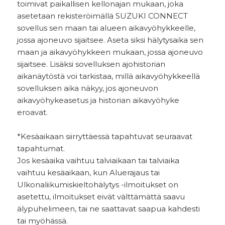
toimivat paikallisen kellonajan mukaan, joka
asetetaan rekisteröimällä SUZUKI CONNECT
sovellus sen maan tai alueen aikavyöhykkeelle,
jossa ajoneuvo sijaitsee. Aseta siksi hälytysaika sen
maan ja aikavyöhykkeen mukaan, jossa ajoneuvo
sijaitsee. Lisäksi sovelluksen ajohistorian
aikanäytöstä voi tarkistaa, millä aikavyöhykkeellä
sovelluksen aika näkyy, jos ajoneuvon
aikavyöhykeasetus ja historian aikavyöhyke
eroavat.
*Kesäaikaan siirryttäessä tapahtuvat seuraavat
tapahtumat.
Jos kesäaika vaihtuu talviaikaan tai talviaika
vaihtuu kesäaikaan, kun Aluerajaus tai
Ulkonaliikumiskieltohälytys -ilmoitukset on
asetettu, ilmoitukset eivät välttämättä saavu
älypuhelimeen, tai ne saattavat saapua kahdesti
tai myöhässä.