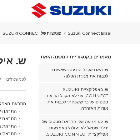
Suzuki Connect Israel
פונקציות של SUZUKI CONNECT
מאמרים בקטגוריית המשנה הזאת
ש. אילו 
ש. האם אקבל הודעה כשאשכח
לכבות את מנורת הסלון?
לפני שנתיים
ע
ש. באפליקציית SUZUKI
CONNECT, אני לא מקבל הודעת
סטטוס על כך ששכחתי לכבות את
התראת האפליקציה של CONNECT
אורות האזהרה.
・התראה על
・התראה על 
ש. לא מגיעה אלי התראת סטטוס של
・התראת נור
'דלת שמאל לא נעולה' באמצעות
・התראת סט
אפליקציית SUZUKI CONNECT.