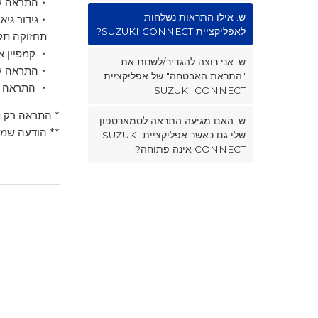
・התראה על 
ש. אילו התראות נשלחות
・גידור גיאוג
לאפליקציית SUZUKI CONNECT?
·תחזוקה תקו
・ קמפיין אח
ש. אני רוצה להגדיר/לשנות את
・התראה על חוזה NNECT
"התראת האבטחה" של אפליקציית
・ התראה על
SUZUKI CONNECT.
* התראה רק 
ש. האם מגיעה התראה לסמארטפון
** הודעה שמ
שלי גם כאשר אפליקציית SUZUKI
CONNECT אינה פתוחה?