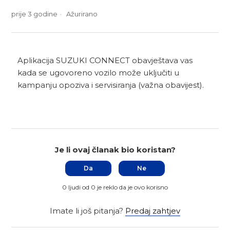
prije 3 godine
Ažurirano
Aplikacija SUZUKI CONNECT obavještava vas
kada se ugovoreno vozilo može uključiti u
kampanju opoziva i servisiranja (važna obavijest).
Je li ovaj članak bio koristan?
Da
Ne
0 ljudi od 0 je reklo da je ovo korisno
Imate li još pitanja?
Predaj zahtjev