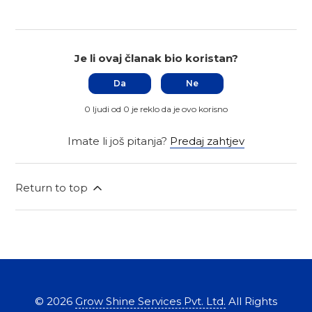
Je li ovaj članak bio koristan?
Da
Ne
0 ljudi od 0 je reklo da je ovo korisno
Imate li još pitanja?
Predaj zahtjev
Return to top
©
2026
Grow Shine Services Pvt. Ltd.
All Rights