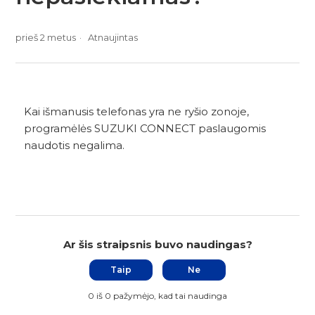
prieš 2 metus
Atnaujintas
Kai išmanusis telefonas yra ne ryšio zonoje,
programėlės SUZUKI CONNECT paslaugomis
naudotis negalima.
Ar šis straipsnis buvo naudingas?
Taip
Ne
0 iš 0 pažymėjo, kad tai naudinga