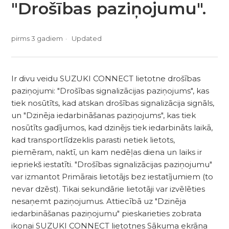
"Drošības paziņojumu".
pirms 3 gadiem
Updated
Ir divu veidu SUZUKI CONNECT lietotne drošības
paziņojumi: "Drošības signalizācijas paziņojums", kas
tiek nosūtīts, kad atskan drošības signalizācija signāls,
un "Dzinēja iedarbināšanas paziņojums", kas tiek
nosūtīts gadījumos, kad dzinējs tiek iedarbināts laikā,
kad transportlīdzeklis parasti netiek lietots,
piemēram, naktī, un kam nedēļas diena un laiks ir
iepriekš iestatīti. "Drošības signalizācijas paziņojumu"
var izmantot Primārais lietotājs bez iestatījumiem (to
nevar dzēst). Tikai sekundārie lietotāji var izvēlēties
nesaņemt paziņojumus. Attiecībā uz "Dzinēja
iedarbināšanas paziņojumu" pieskarieties zobrata
ikonai SUZUKI CONNECT lietotnes Sākuma ekrāna