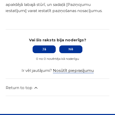
apakšējā labajā stūrī, un sadaļā [Paziņojumu
iestatījumi] varat iestatīt paziņošanas nosacījumus.
Vai šis raksts bija noderīgs?
Jā
Nē
0 no 0 novērtēja kā noderīgu
Ir vēl jautājumi?
Nosūtīt pieprasījumu
Return to top