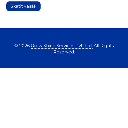
Skatīt vairāk
items from recent activity
©
2026
Grow Shine Services Pvt. Ltd.
All Rights
Reserved.