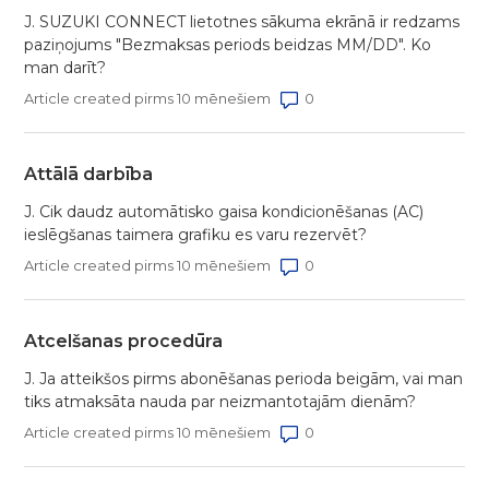
J. SUZUKI CONNECT lietotnes sākuma ekrānā ir redzams
paziņojums "Bezmaksas periods beidzas MM/DD". Ko
man darīt?
Number of comments: 0
Article created pirms 10 mēnešiem
Attālā darbība
J. Cik daudz automātisko gaisa kondicionēšanas (AC)
ieslēgšanas taimera grafiku es varu rezervēt?
Number of comments: 0
Article created pirms 10 mēnešiem
Atcelšanas procedūra
J. Ja atteikšos pirms abonēšanas perioda beigām, vai man
tiks atmaksāta nauda par neizmantotajām dienām?
Number of comments: 0
Article created pirms 10 mēnešiem