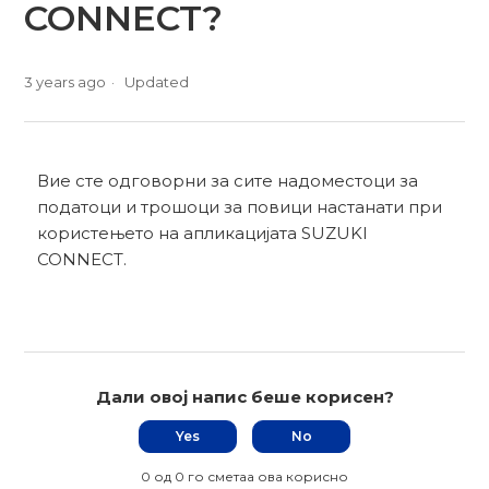
CONNECT?
3 years ago
Updated
Вие сте одговорни за сите надоместоци за
податоци и трошоци за повици настанати при
користењето на апликацијата SUZUKI
CONNECT.
Дали овој напис беше корисен?
Yes
No
0 од 0 го сметаа ова корисно