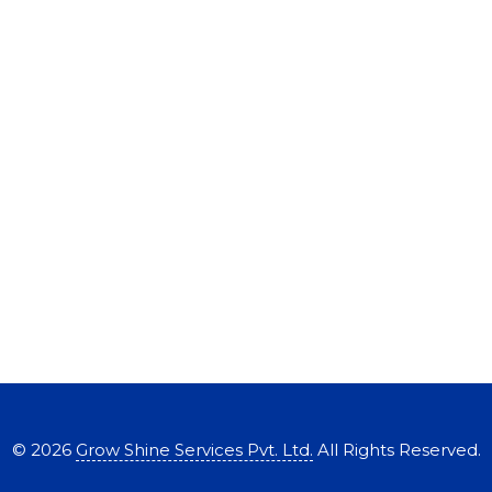
©
2026
Grow Shine Services Pvt. Ltd.
All Rights Reserved.