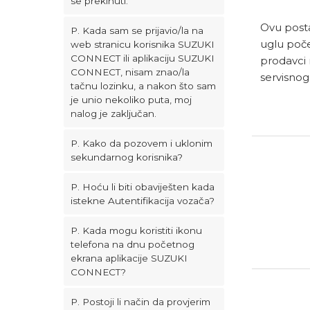
se prekinuti.
Ovu post
P. Kada sam se prijavio/la na
uglu počet
web stranicu korisnika SUZUKI
CONNECT ili aplikaciju SUZUKI
prodavci 
CONNECT, nisam znao/la
servisnog
tačnu lozinku, a nakon što sam
je unio nekoliko puta, moj
nalog je zaključan.
P. Kako da pozovem i uklonim
sekundarnog korisnika?
P. Hoću li biti obaviješten kada
istekne Autentifikacija vozača?
P. Kada mogu koristiti ikonu
telefona na dnu početnog
ekrana aplikacije SUZUKI
CONNECT?
P. Postoji li način da provjerim