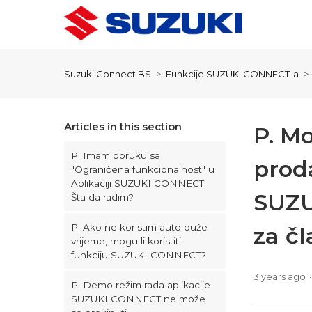
Suzuki Connect BS
Funkcije SUZUKI CONNECT-a
Articles in this section
P. M
P. Imam poruku sa
proda
"Ograničena funkcionalnost" u
Aplikaciji SUZUKI CONNECT.
SUZU
Šta da radim?
P. Ako ne koristim auto duže
za č
vrijeme, mogu li koristiti
funkciju SUZUKI CONNECT?
3 years ago
P. Demo režim rada aplikacije
SUZUKI CONNECT ne može