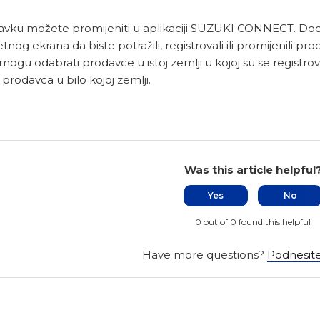
avku možete promijeniti u aplikaciji SUZUKI CONNECT. Do
nog ekrana da biste potražili, registrovali ili promijenili pro
mogu odabrati prodavce u istoj zemlji u kojoj su se regist
 prodavca u bilo kojoj zemlji.
Was this article helpful
Yes
No
0 out of 0 found this helpful
Have more questions?
Podnesite