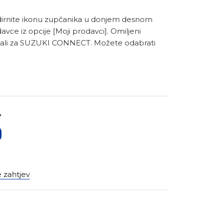
dirnite ikonu zupčanika u donjem desnom
davce iz opcije [Moji prodavci]. Omiljeni
rovali za SUZUKI CONNECT. Možete odabrati
?
 zahtjev