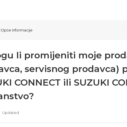
Opće informacije
ogu li promijeniti moje pro
vca, servisnog prodavca) p
KI CONNECT ili SUZUKI CO
lanstvo?
Updated