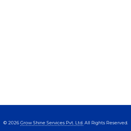
©
2026
Grow Shine Services Pvt. Ltd.
All Rights Reserved.