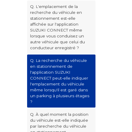
Q. L'emplacement de la
recherche du véhicule en
stationnement est-elle
affichée sur l'application
SUZUKI CONNECT même
lorsque vous conduisez un
autre véhicule que celui du
conducteur enregistré ?
Q. La recherche du véhicule
en stationnement de
l'application SUZUKI
CONNECT peut-elle indiquer
l'emplacement du véhicule
même lorsqu'il est garé dans
un parking à plusieurs étages
?
Q. À quel moment la position
du véhicule est-elle indiquée
par larecherche du véhicule