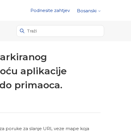
Podnesite zahtjev
Bosanski
parkiranog
oću aplikacije
 do primaoca.
u za poruke za slanje URL veze mape koja