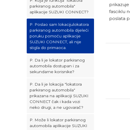
P. Koja je funkcija "lokatora
prikazuje
parkiranog automobila"
fasciklu 
aplikacije SUZUKI CONNECT?
poslata 
P. Poslao sam lokacijulokatora
parkiranog automobila dijeleći
poruku pomoću aplikacije
SUZUKI CONNECT, ali nije
stigla do primaoca.
P. Da li je lokator parkiranog
automobila dostupan i za
sekundarne korisnike?
P. Da li je lokacija "lokatora
parkiranog automobila"
prikazana na aplikaciji SUZUKI
CONNECT čak i kada vozi
neko drugi, a ne ugovarač?
P. Može li lokator parkiranog
automobila aplikacije SUZUKI