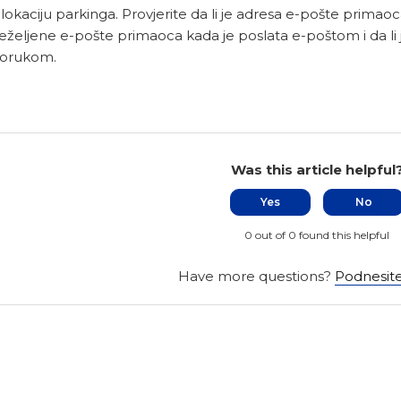
 lokaciju parkinga. Provjerite da li je adresa e-pošte primaoc
neželjene e-pošte primaoca kada je poslata e-poštom i da li 
porukom.
Was this article helpful
Yes
No
0 out of 0 found this helpful
Have more questions?
Podnesite