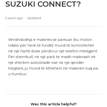
SUZUKI CONNECT?
2 years ago
Updated
Vendndodhja e makinës së parkuar (ku motori
ndaloi për herë të fundit) mund të kontrollohet
në një hartë duke përdorur një telefon inteligjent.
Për shembull, në një park të madh makinash në
një shërbim autostradë ose në një qendër
tregtare, ju mund të ktheheni në makinën tuaj pa
u humbur.
Was this article helpful?