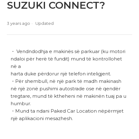
SUZUKI CONNECT?
3 years ago
Updated
・ Vendndodhja e makinës së parkuar (ku motori
ndaloi për herë të fundit) mund të kontrollohet
në a
harta duke përdorur një telefon inteligjent.
・Për shembull, në një park të madh makinash
në një zonë pushimi autostrade ose në qendër
tregtare, mund të ktheheni në makinën tuaj pa u
humbur.
・Mund ta ndani Paked Car Location nëpërmjet
një aplikacioni mesazhesh.