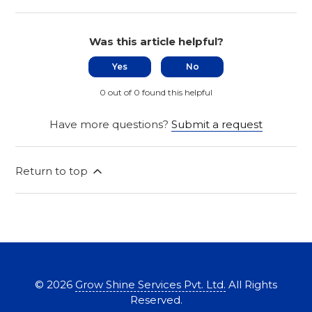
Was this article helpful?
Yes
No
0 out of 0 found this helpful
Have more questions?
Submit a request
Return to top
©
2026
Grow Shine Services Pvt. Ltd.
All Rights
Reserved.