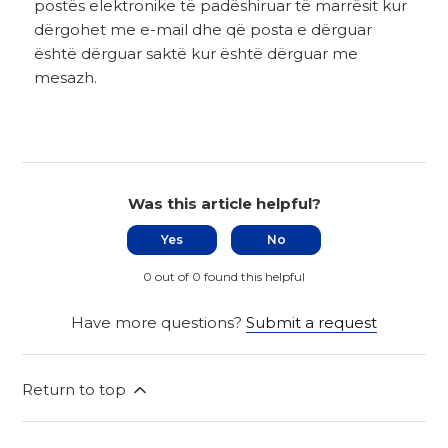
postës elektronike të padëshiruar të marrësit kur
dërgohet me e-mail dhe që posta e dërguar
është dërguar saktë kur është dërguar me
mesazh.
Was this article helpful?
Yes
No
0 out of 0 found this helpful
Have more questions?
Submit a request
Return to top